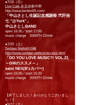
●7/16（日）
Live Cafe 弁天
@新中野
http://www.benten55.com/
「中山さとし生誕記念感謝祭 弐阡拾
七 "@York"」
中山さとしBAND
open 16:30／start 17:00
music charge 2000円+1Drink
●7/29（土）
Serbian Night@川崎
http://www.serbian-night.tv/access.html
「DO YOU LOVE MUSIC?! VOL.21
～GWのススメ～」
satsi NEX(B'zカバー)
open 15:00／start 15:20
music charge 2000円+1Drink
【終了しました！ありがとうございまし
た！】
●5/27（土）