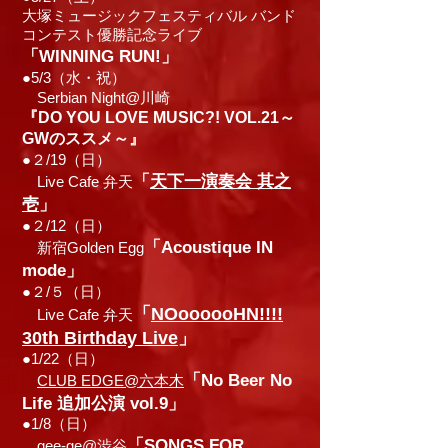
大塚ミュージックフェスティバル バンド
コンテスト優勝記念ライブ
「WINNING RUN!」
●5/3（水・祝）
Serbian Night@川崎
『DO YOU LOVE MUSIC?! VOL.21～
GWのススメ～』
●２/19（日）
「
天下一演奏会 其之
Live Cafe 弁天
壱
」
●２/12（日）
「Acoustique IN
新宿Golden Egg
mode」
●２/５（日）
「
NOoooooHN!!!!
Live Cafe 弁天
30th Birthday Live
」
●1/22（日）
「No Beer No
CLUB EDGE@六本木
Life 追加公演 vol.9」
●1/8（日）
「SONGS FOR
gee-ge@渋谷